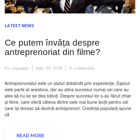
LATEST NEWS
Ce putem învăța despre
antreprenoriat din filme?
by cnipmmr
iulie 09, 2018
0 comments
Antreprenoriatul este un statut dobândit prin experiențe. Eșecul
este parte al acestora, dar au atins succesul numai cei care au
ales să nu se se dea bătuți. Despre succesul lor s-au făcut chiar
și filme, care oferă câteva dintre cele mai bune lecții pentru cei
care își doresc să devină antreprenori. Credința populară spune
că
READ MORE