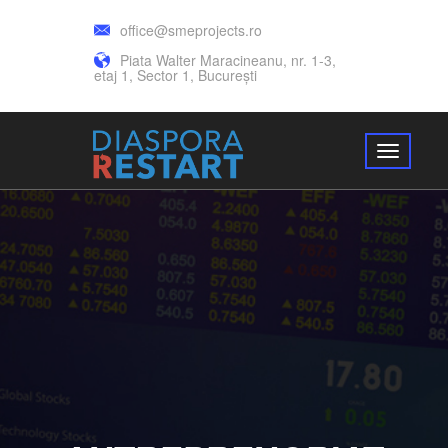
office@smeprojects.ro
Piata Walter Maracineanu, nr. 1-3,
etaj 1, Sector 1, București