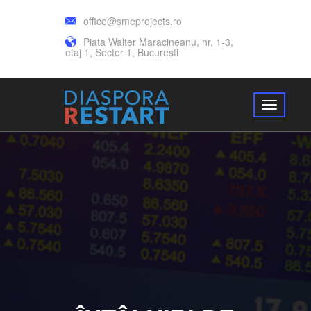
office@smeprojects.ro
Piata Walter Maracineanu, nr. 1-3,
etaj 1, Sector 1, București