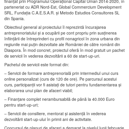
finanțat prin Programului Operațional Capital Uman 2014-2020, în
parteneriat cu ADR Nord-Est, Global Commercium Development
SRL, Fundația C.A.E.S.A.R. și Metodo Estudios Consultores SL
din Spania.
Obiectivul general al proiectului îl reprezintă încurajarea
antreprenoriatului și a ocupării pe cont propriu prin susținerea
înființării de întreprinderi cu profil nonagricol în zona urbana din
regiunile mai puțin dezvoltate ale României de către românii din
Diaspora. În mod concret, proiectul oferă în mod gratuit un pachet
de servicii în vederea dezvoltării a 60 de start-up-uri.
Pachetul de servicii este format din:
– Servicii de formare antreprenorială prin intermediul unui curs
online personalizat (curs de 120 de ore). Pe parcursul acestui
curs, participanții vor fi asistați de tutori pentru fundamentarea și
elaborarea unui plan de afaceri viabil;
– Finanțare complet nerambursabilă de până la 40.000 Euro
pentru start-up-uri;
– Servicii de consiliere, mentorat și asistență în vederea
dezvoltării start-up-ului în primii ani de activitate.
Concursul de planuri de afaceri a demarat la nivelul lunii februarie