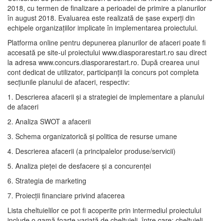
2018, cu termen de finalizare a perioadei de primire a planurilor
în august 2018. Evaluarea este realizată de șase experți din
echipele organizațiilor implicate în implementarea proiectului.
Platforma online pentru depunerea planurilor de afaceri poate fi
accesată pe site-ul proiectului www.diasporarestart.ro sau direct
la adresa www.concurs.diasporarestart.ro. După crearea unui
cont dedicat de utilizator, participanții la concurs pot completa
secțiunile planului de afaceri, respectiv:
1. Descrierea afacerii și a strategiei de implementare a planului
de afaceri
2. Analiza SWOT a afacerii
3. Schema organizatorică și politica de resurse umane
4. Descrierea afacerii (a principalelor produse/servicii)
5. Analiza pieței de desfacere și a concurenței
6. Strategia de marketing
7. Proiecţii financiare privind afacerea
Lista cheltuielilor ce pot fi acoperite prin intermediul proiectului
include o gamă foarte variată de cheltuieli, între care: cheltuieli