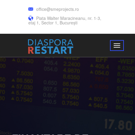
office@smeprojects.ro
Piata Walter Maracineanu, nr. 1-3,
etaj 1, Sector 1, București