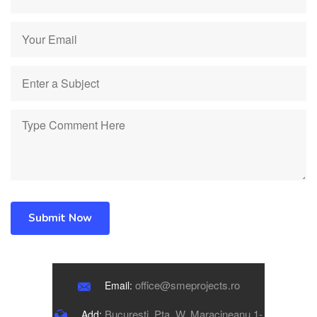
Submit Now
office@smeprojects.ro
Email:
Bucuresti, Pta. W. Maracineanu 1-
Add: