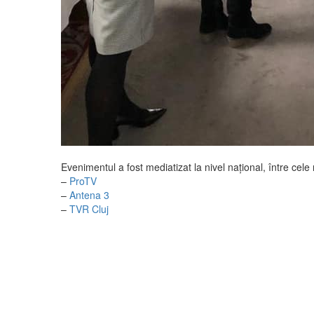
Evenimentul a fost mediatizat la nivel național, între cel
–
ProTV
–
Antena 3
–
TVR Cluj