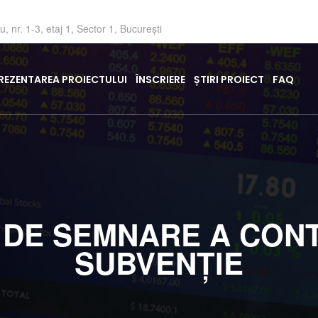
 nr. 1-3, etaj 1, Sector 1, București
REZENTAREA PROIECTULUI
ÎNSCRIERE
ȘTIRI PROIECT
FAQ
 DE SEMNARE A CON
SUBVENȚIE