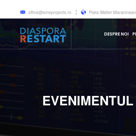
office@smeprojects.ro
Piata Walter Maracineanu,
DESPRE NOI
P
EVENIMENTUL